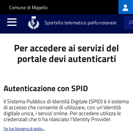
Log
Salta al contenuto principale
Skip to site navigation
Comune di Mapello
me
Sportello telematico polifunzionale
Per accedere ai servizi del
portale devi autenticarti
Autenticazione con SPID
Il Sistema Pubblico di Identità Digitale (SPID) è il sistema
di accesso che consente di utilizzare, con un'identità
digitale unica, i servizi online. Per accedere utilizza le
credenziali che ti ha rilasciato l’Identity Provider.
Se hai bisogno di aiuto...