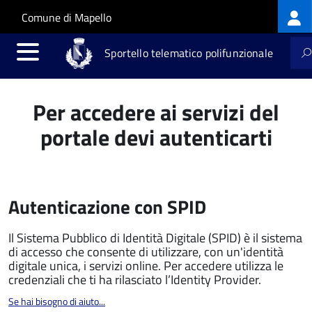
Log
Salta al contenuto principale
Skip to site navigation
Comune di Mapello
me
Sportello telematico polifunzionale
Per accedere ai servizi del
portale devi autenticarti
Autenticazione con SPID
Il Sistema Pubblico di Identità Digitale (SPID) è il sistema
di accesso che consente di utilizzare, con un'identità
digitale unica, i servizi online. Per accedere utilizza le
credenziali che ti ha rilasciato l’Identity Provider.
Se hai bisogno di aiuto...