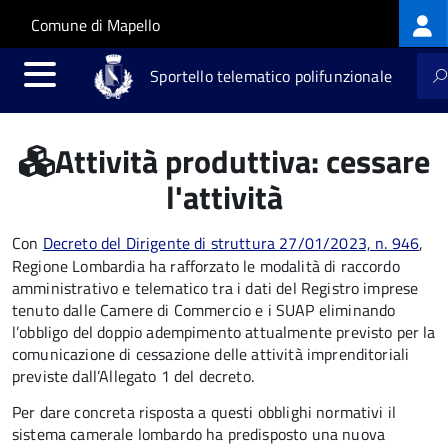
Log
Salta al contenuto principale
Skip to site navigation
Comune di Mapello
me
Sportello telematico polifunzionale
Attività produttiva: cessare
l'attività
Con
Decreto del Dirigente di struttura 27/01/2023, n. 946
,
Regione Lombardia ha rafforzato le modalità di raccordo
amministrativo e telematico tra i dati del Registro imprese
tenuto dalle Camere di Commercio e i SUAP eliminando
l’obbligo del doppio adempimento attualmente previsto per la
comunicazione di cessazione delle attività imprenditoriali
previste dall’Allegato 1 del decreto.
Per dare concreta risposta a questi obblighi normativi il
sistema camerale lombardo ha predisposto una nuova