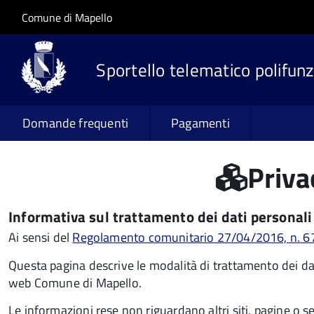
Salta al contenuto principale
Skip to site navigation
Comune di Mapello
Sportello telematico polifunz
Domande frequenti
Pagamenti
Priva
Informativa sul trattamento dei dati personali
Ai sensi del
Regolamento comunitario 27/04/2016, n. 679,
Questa pagina descrive le modalità di trattamento dei dati
web Comune di Mapello.
Le informazioni rese non riguardano altri siti, pagine o serv