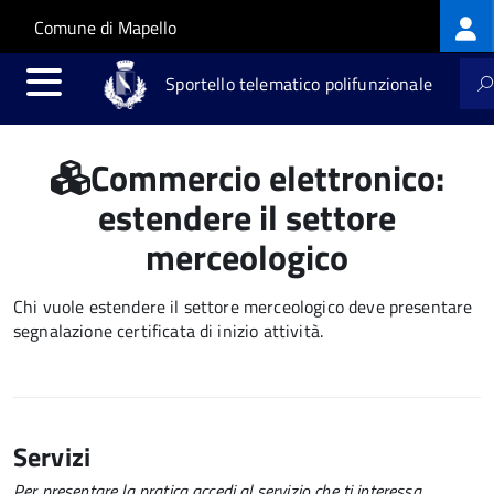
Log
Salta al contenuto principale
Skip to site navigation
Comune di Mapello
me
Sportello telematico polifunzionale
Commercio elettronico:
estendere il settore
merceologico
Chi vuole estendere il settore merceologico deve presentare
segnalazione certificata di inizio attività
.
Servizi
Per presentare la pratica accedi al servizio che ti interessa