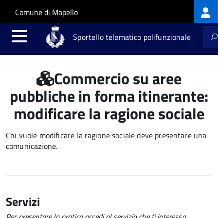
Log
Salta al contenuto principale
Skip to site navigation
Comune di Mapello
me
Sportello telematico polifunzionale
Commercio su aree
pubbliche in forma itinerante:
modificare la ragione sociale
Chi vuole modificare la ragione sociale deve presentare una
comunicazione.
Servizi
Per presentare la pratica accedi al servizio che ti interessa