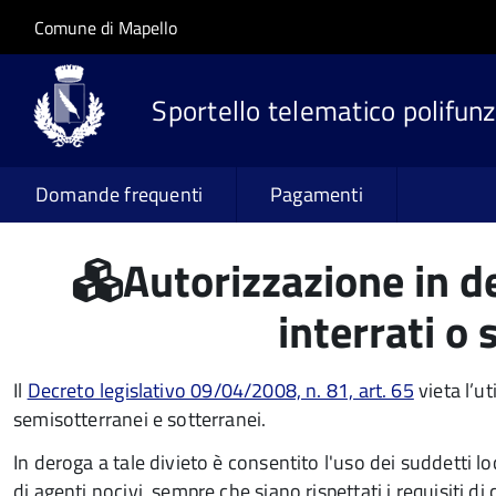
Salta al contenuto principale
Skip to site navigation
Comune di Mapello
Sportello telematico polifunz
Domande frequenti
Pagamenti
Autorizzazione in de
interrati o
Il
Decreto legislativo 09/04/2008, n. 81, art. 65
vieta l’ut
semisotterranei e sotterranei.
In deroga a tale divieto è consentito l'uso dei suddetti 
di agenti nocivi, sempre che siano rispettati i requisiti di c