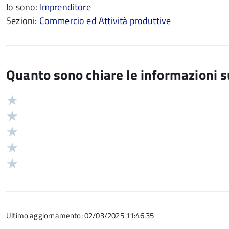
Io sono:
Imprenditore
Sezioni:
Commercio ed Attività produttive
Quanto sono chiare le informazioni 
Valuta
Valutazione
5
Valuta
stelle
4
Valuta
su
stelle
3
Valuta
5
su
stelle
2
Valuta
5
su
stelle
1
5
su
stelle
5
su
Ultimo aggiornamento: 02/03/2025 11:46.35
5