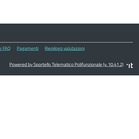
le FAQ
Pagamenti
Riepilogo valutazioni
Powered by Sportello Telematico Polifunzionale (v. 10.41.2)