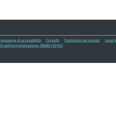
hiarazione di accessibilità
Contatti
Statistiche del portale
Leggi 
IVA dell'amministrazione: 00685130163