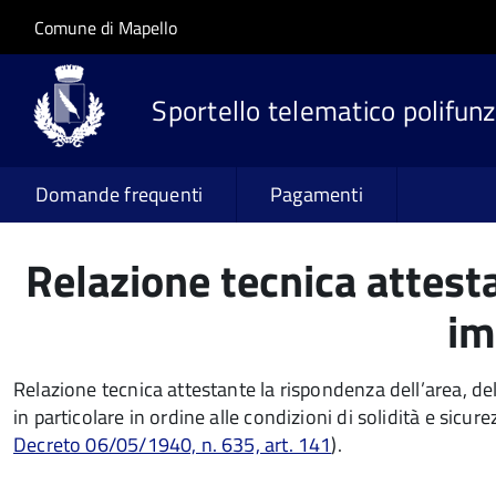
Salta al contenuto principale
Skip to site navigation
Comune di Mapello
Sportello telematico polifunz
Domande frequenti
Pagamenti
Relazione tecnica attesta
im
Relazione tecnica attestante la rispondenza dell’area, del
in particolare in ordine alle condizioni di solidità e sicur
Decreto 06/05/1940, n. 635, art. 141
).