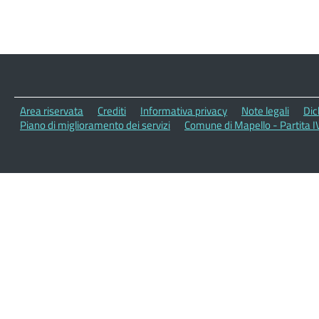
Area riservata
Crediti
Informativa privacy
Note legali
Dic
Piano di miglioramento dei servizi
Comune di Mapello - Partita 