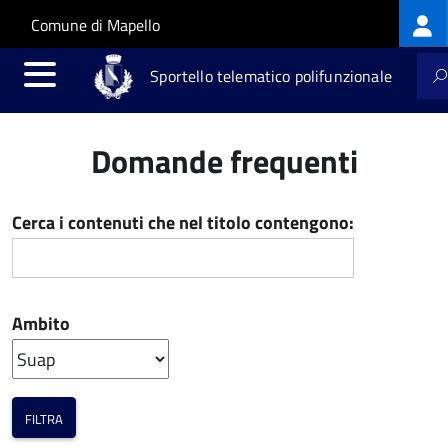
Log
Salta al contenuto principale
Skip to site navigation
Comune di Mapello
me
Sportello telematico polifunzionale
Domande frequenti
Cerca i contenuti che nel titolo contengono:
Ambito