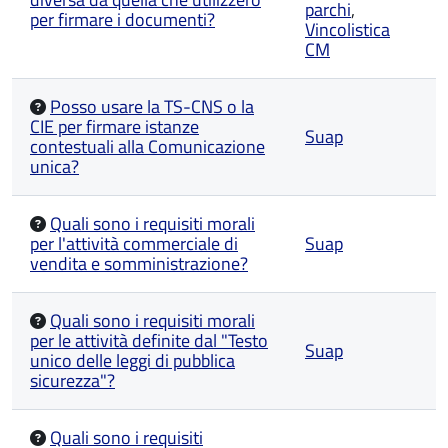
parchi
,
per firmare i documenti?
Vincolistica
CM
Posso usare la TS-CNS o la
CIE per firmare istanze
Suap
contestuali alla Comunicazione
unica?
Quali sono i requisiti morali
per l'attività commerciale di
Suap
vendita e somministrazione?
Quali sono i requisiti morali
per le attività definite dal "Testo
Suap
unico delle leggi di pubblica
sicurezza"?
Quali sono i requisiti