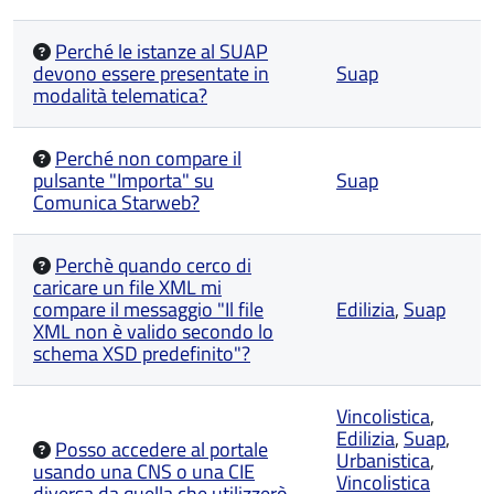
Perché le istanze al SUAP
devono essere presentate in
Suap
modalità telematica?
Perché non compare il
pulsante "Importa" su
Suap
Comunica Starweb?
Perchè quando cerco di
caricare un file XML mi
compare il messaggio "Il file
Edilizia
,
Suap
XML non è valido secondo lo
schema XSD predefinito"?
Vincolistica
,
Edilizia
,
Suap
,
Posso accedere al portale
Urbanistica
,
usando una CNS o una CIE
Vincolistica
diversa da quella che utilizzerò